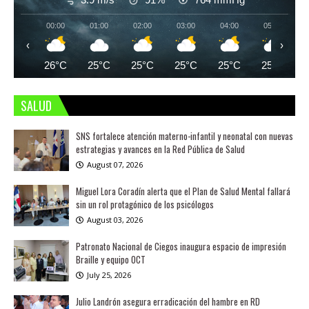
00:00
01:00
02:00
03:00
04:00
05:00
‹
›
26°C
25°C
25°C
25°C
25°C
25°C
SALUD
SNS fortalece atención materno-infantil y neonatal con nuevas
estrategias y avances en la Red Pública de Salud
August 07, 2026
Miguel Lora Coradín alerta que el Plan de Salud Mental fallará
sin un rol protagónico de los psicólogos
August 03, 2026
Patronato Nacional de Ciegos inaugura espacio de impresión
Braille y equipo OCT
July 25, 2026
Julio Landrón asegura erradicación del hambre en RD