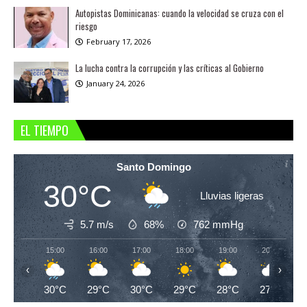
Autopistas Dominicanas: cuando la velocidad se cruza con el
riesgo
February 17, 2026
La lucha contra la corrupción y las críticas al Gobierno
January 24, 2026
EL TIEMPO
Santo Domingo
30°C
Lluvias ligeras
5.7 m/s
68%
762
mmHg
15:00
16:00
17:00
18:00
19:00
20:00
‹
›
30°C
29°C
30°C
29°C
28°C
27°C