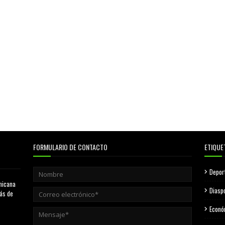
FORMULARIO DE CONTACTO
ETIQUE
Depor
nicana
Diasp
más de
Econó