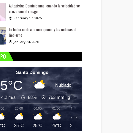
Autopistas Dominicanas: cuando la velocidad se
cruza con el riesgo
February 17, 2026
La lucha contra la corrupción y las críticas al
Gobierno
January 24, 2026
MPO
Santo Domingo
25°C
Nublado
4.2 m/s
88%
763
mmHg
:00
23:00
00:00
01:00
02:00
03:00
04:00
05:
›
5°C
25°C
25°C
25°C
25°C
25°C
24°C
24