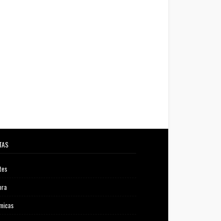
TAS
tes
ora
micas