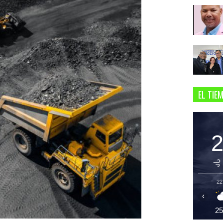
EL TIE
22
‹
2