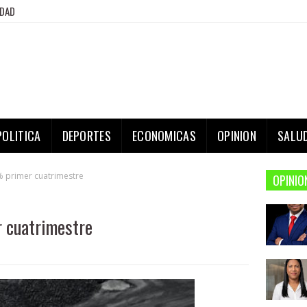
IDAD
POLITICA
DEPORTES
ECONOMICAS
OPINION
SALU
% primer cuatrimestre
OPINIO
r cuatrimestre