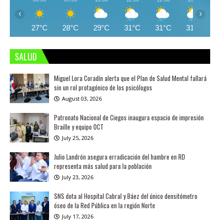
‹
›
27°C
28°C
29°C
31°C
31°C
31°C
SALUD
Miguel Lora Coradín alerta que el Plan de Salud Mental fallará
sin un rol protagónico de los psicólogos
August 03, 2026
Patronato Nacional de Ciegos inaugura espacio de impresión
Braille y equipo OCT
July 25, 2026
Julio Landrón asegura erradicación del hambre en RD
representa más salud para la población
July 23, 2026
SNS dota al Hospital Cabral y Báez del único densitómetro
óseo de la Red Pública en la región Norte
July 17, 2026