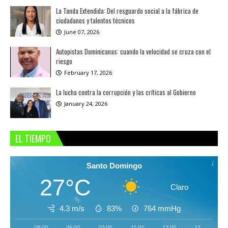
La Tanda Extendida: Del resguardo social a la fábrica de
ciudadanos y talentos técnicos
June 07, 2026
Autopistas Dominicanas: cuando la velocidad se cruza con el
riesgo
February 17, 2026
La lucha contra la corrupción y las críticas al Gobierno
January 24, 2026
EL TIEMPO
Santo Domingo
27°C
Claro
4.3 m/s
83%
764
mmHg
08:00
09:00
10:00
11:00
12:00
13:00