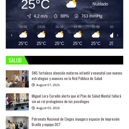
25°C
Nublado
4.2 m/s
88%
763
mmHg
22:00
23:00
00:00
01:00
02:00
03:00
‹
›
25°C
25°C
25°C
25°C
25°C
25°C
SALUD
SNS fortalece atención materno-infantil y neonatal con nuevas
estrategias y avances en la Red Pública de Salud
August 07, 2026
Miguel Lora Coradín alerta que el Plan de Salud Mental fallará
sin un rol protagónico de los psicólogos
August 03, 2026
Patronato Nacional de Ciegos inaugura espacio de impresión
Braille y equipo OCT